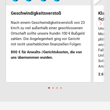
Geschwindigkeitsverstoß
Klage
Schm
Nach einem Geschwindig­keits­ver­stoß von 23
km/h zu viel außerhalb einer geschlosse­nen
Unser 
Ortschaft sollte unsere Kundin 100 € Bußgeld
Motorr
zahlen. Die Angelegenheit ging vor Gericht
plötzli
mit nicht uner­heblichen finanziellen Folgen:
wich d
Fall un
800 € für Anwalts-/Gerichtskosten, die von
Unfall­
uns übernommen wurden.
Schmer
Anwalt
2.637,