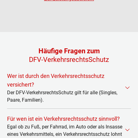
Häufige Fragen zum
DFV-VerkehrsrechtsSchutz
Wer ist durch den Verkehrsrechtsschutz
versichert?
Der DFV-VerkehrsrechtsSchutz gilt für alle (Singles,
Paare, Familien).
Bei uns gehören auch der Partner des
Für wen ist ein Verkehrsrechtsschutz sinnvoll?
Versicherungsnehmers sowie die Kinder des
Versicherungsnehmers oder seines Partners zum
Egal ob zu Fuß, per Fahrrad, im Auto oder als Insasse
versicherten Personenkreis.
eines Verkehrsmittels, ein Verkehrsrechtsschutz lohnt