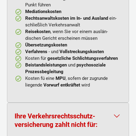
Punkt führen
Mediationskosten
Rechtsanwaltskosten im In- und Ausland
ein­
schließlich Verkehrsanwalt
Reisekosten
, wenn Sie vor einem aus­län­
dischen Gericht erscheinen müssen
Übersetzungskosten
Verfahrens
- und
Vollstreckungs­kosten
Kosten für
gesetzliche Schlichtungs­verfahren
Beistandsleistungen
und
psychosoziale
Prozessbegleitung
Kosten fü eine
MPU
, sofern der zu­grunde
liegende
Vorwurf entkräftet
wird
Ihre Verkehrsrechts­schutz­
versicherung zahlt nicht für: