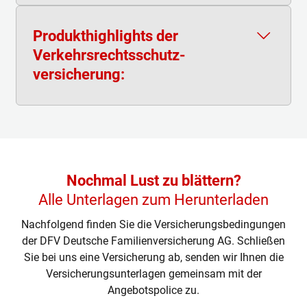
Die Wahrnehmung Ihrer/der
recht­lichen
Interessen gegen uns
oder
gegen das
Produkthighlights der
Schaden­abwicklungs­unternehmen
Verkehrsrechtsschutz­
Rechtsschutzfälle
, die bereits
vor
versicherung:
Versicherungs­beginn eingetreten
sind oder
vorhersehbar
waren
Rechtsschutzfälle
in Bereichen, in denen Sie
Weltweiter Schutz
bei Meldung des Rechts­schutz­falles
länger als
unbegrenzte Versicherungssumme
(in Europa)
drei Jahre
bei uns
nicht mehr versichert
sind
Freie Anwaltswahl
Rechtsschutzfälle
im Zusammenhang mit
einem
geplanten
oder
eröffneten
Insolvenzverfahren
Nochmal Lust zu blättern?
Alle Unterlagen zum Herunterladen
Nachfolgend finden Sie die Versicherungsbedingungen
der DFV Deutsche Familienversicherung AG. Schließen
Sie bei uns eine Versicherung ab, senden wir Ihnen die
Versicherungsunterlagen gemeinsam mit der
Angebotspolice zu.